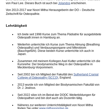
von Paul Lee. Dieses Buch ist auch bei
Jolandos
erscheinen.
Von 2013-2017 war Noori Mitha Herausgeberin der DO – Deutsche
Zeitschrift für Osteopathie.
Lehrtätigkeit
Ich biete seit 1998 Kurse zum Thema Pädiatrie für ausgebildete
Osteopath:innen in Hamburg an.
Weiterhin unterrichte ich Kurse zum Thema Atmung (Breathing
Osteopathy) und Verdauungsorgane und Mikrobiom
(Bauchgefühl). Diese beiden Kurse unterrichte ich auch in
Japan.
Zusammen mit meinem Kollegen Axel Kutter unterrichte ich die
Kursreihe: Der biodynamische Weg in der Osteopathie in
Mecklenburg-Vorpommern.
Seit 2002 bin ich Mitglied der Fakultät des
Sutherland Cranial
College of Osteopathy (SCCO)
, England.
2013 wurde ich von Mitglied der Biodynamischen Fakultät von
Dr. J. Jealous.
Seit 2022 sitze ich im Beirat der DOOC Weiterbildungen für
Osteopathen und bin dort auch als Dozentin tätig.
Näheres zur weiteren Unterrichtstätigkeit von Noori Mitha
finden Sie unter
www.mithasonntag.de
.