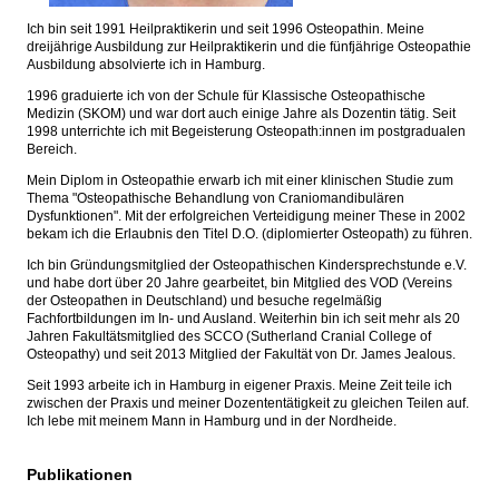
Ich bin seit 1991 Heilpraktikerin und seit 1996 Osteopathin. Meine
dreijährige Ausbildung zur Heilpraktikerin und die fünfjährige Osteopathie
Ausbildung absolvierte ich in Hamburg.
1996 graduierte ich von der Schule für Klassische Osteopathische
Medizin (SKOM) und war dort auch einige Jahre als Dozentin tätig. Seit
1998 unterrichte ich mit Begeisterung Osteopath:innen im postgradualen
Bereich.
Mein Diplom in Osteopathie erwarb ich mit einer klinischen Studie zum
Thema "Osteopathische Behandlung von Craniomandibulären
Dysfunktionen". Mit der erfolgreichen Verteidigung meiner These in 2002
bekam ich die Erlaubnis den Titel D.O. (diplomierter Osteopath) zu führen.
Ich bin Gründungsmitglied der Osteopathischen Kindersprechstunde e.V.
und habe dort über 20 Jahre gearbeitet, bin Mitglied des VOD (Vereins
der Osteopathen in Deutschland) und besuche regelmäßig
Fachfortbildungen im In- und Ausland. Weiterhin bin ich seit mehr als 20
Jahren Fakultätsmitglied des SCCO (Sutherland Cranial College of
Osteopathy) und seit 2013 Mitglied der Fakultät von Dr. James Jealous.
Seit 1993 arbeite ich in Hamburg in eigener Praxis. Meine Zeit teile ich
zwischen der Praxis und meiner Dozententätigkeit zu gleichen Teilen auf.
Ich lebe mit meinem Mann in Hamburg und in der Nordheide.
Publikationen