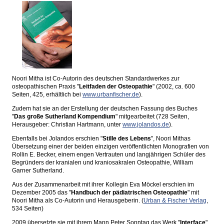
Noori Mitha ist Co-Autorin des deutschen Standardwerkes zur
osteopathischen Praxis "
Leitfaden der Osteopathie
" (2002, ca. 600
Seiten, 425, erhältlich bei
www.urbanfischer.de
).
Zudem hat sie an der Erstellung der deutschen Fassung des Buches
"
Das große Sutherland Kompendium
" mitgearbeitet (728 Seiten,
Herausgeber: Christian Hartmann, unter
www.jolandos.de
).
Ebenfalls bei Jolandos erschien "
Stille des Lebens
", Noori Mithas
Übersetzung einer der beiden einzigen veröffentlichten Monografien von
Rollin E. Becker, einem engen Vertrauten und langjährigen Schüler des
Begründers der kranialen und kraniosakralen Osteopathie, William
Garner Sutherland.
Aus der Zusammenarbeit mit ihrer Kollegin Eva Möckel erschien im
Dezember 2005 das "
Handbuch der pädiatrischen Osteopathie
" mit
Noori Mitha als Co-Autorin und Herausgeberin. (
Urban & Fischer Verlag
,
534 Seiten)
2009 übersetzte sie mit ihrem Mann Peter Sonntag das Werk "
Interface
"